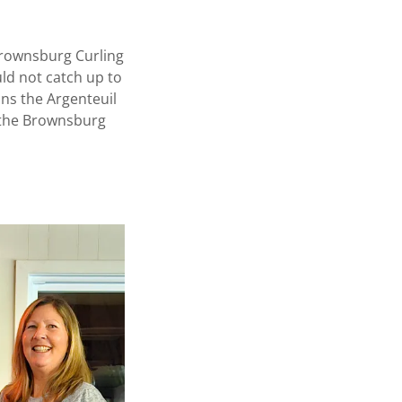
Brownsburg Curling
ld not catch up to
ins the Argenteuil
t the Brownsburg