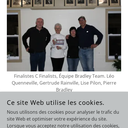
Finalistes C Finalists, Équipe Bradley Team. Léo
Quenneville, Gertrude Rainville, Lise Pilon, Pierre
Bradley
Ce site Web utilise les cookies.
Nous utilisons des cookies pour analyser le trafic du
site Web et optimiser votre expérience du site.
COPYRIGHT © 2021 CLUB RECREATION LACHUTE - TOUS
DROITS RÉSERVÉS
Lorsque vous acceptez notre utilisation des cookies,